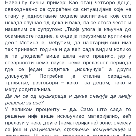
Навешћу лични пример: Као отац четворо деце,
свакодневно се сусрећем са ситуацијама које не
стану у једноставне моделе васпитања које сам
некада слушао од дека и бака, па се стога често и
нашалим са супругом: „Твоја улога је кључна до
осамнаесте године, а онда ја преузимам критични
део.“ Истина је, међутим, да најстарији син има
тек тринаест година и да већ сада видим колико
је та „подела“ више шала него правило, јер у
стварности нема паузе, нема прелазног периода
где се један родитељ „искључује“ а други
„укључује“. Потребна је стална сарадња,
трпљење, разговори – како са децом, тако и
међу родитељима.
Да ли се од мушкараца и даље очекује да имају
решење за све?
У великом проценту –
да
. Само што сада то
решење није више искључиво материјално, већ
прелази у неке друге (нематеријалне) зоне: очекују
се још и
разумевање
,
стрпљење
,
комуникација
и