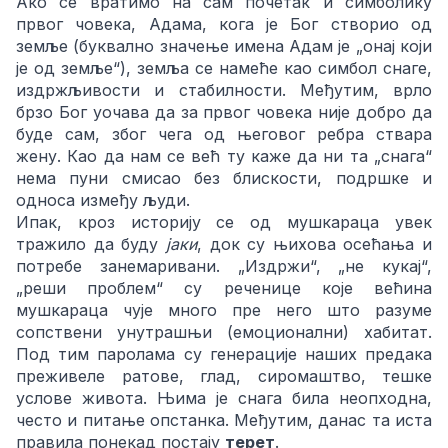
Ако се вратимо на сам почетак и симболику
првог човека, Адама, кога је Бог створио од
земље (буквално значење имена Адам је „онај који
је од земље“), земља се намеће као симбол снаге,
издржљивости и стабилности. Међутим, врло
брзо Бог уочава да за првог човека није добро да
буде сам, због чега од његовог ребра ствара
жену. Као да нам се већ ту каже да ни та „снага“
нема пуни смисао без блискости, подршке и
односа између људи.
Ипак, кроз историју се од мушкараца увек
тражило да буду
јаки
, док су њихова осећања и
потребе занемаривани. „Издржи“, „не кукај“,
„реши проблем“ су реченице које већина
мушкараца чује много пре него што разуме
сопствени унутрашњи (емоционални) хабитат.
Под тим паролама су генерације наших предака
преживеле ратове, глад, сиромаштво, тешке
услове живота. Њима је снага била неопходна,
често и питање опстанка. Међутим, данас та иста
правила понекад постају
терет
.