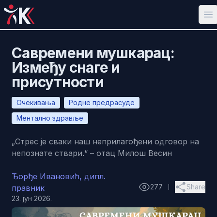
Op
Савремени мушкарац:
Између снаге и
присутности
Очекивања
Родне предрасуде
Ментално здравље
„Стрес је сваки наш неприлагођени одговор на
непознате ствари.“ – отац Милош Весин
Ђорђе Ивановић, дипл.
277
Share
правник
share
23. јун 2026.