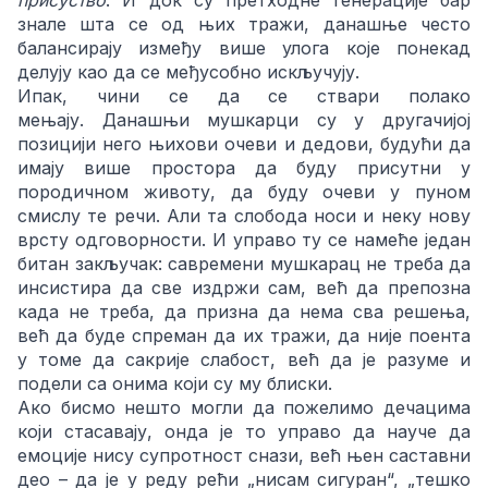
присуство
. И док су претходне генерације бар
знале шта се од њих тражи, данашње често
балансирају између више улога које понекад
делују као да се међусобно искључују.
Ипак, чини се да се ствари полако
мењају. Данашњи мушкарци су у другачијој
позицији него њихови очеви и дедови, будући да
имају више простора да буду присутни у
породичном животу, да буду очеви у пуном
смислу те речи. Али та слобода носи и неку нову
врсту одговорности. И управо ту се намеће један
битан закључак: савремени мушкарац не треба да
инсистира да све издржи сам, већ да препозна
када не треба, да призна да нема сва решења,
већ да буде спреман да их тражи, да није поента
у томе да сакрије слабост, већ да је разуме и
подели са онима који су му блиски.
Ако бисмо нешто могли да пожелимо дечацима
који стасавају, онда је то управо да науче да
емоције нису супротност снази, већ њен саставни
део – да је у реду рећи „нисам сигуран“, „тешко