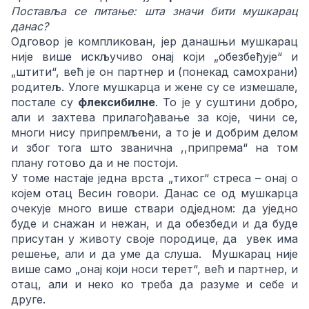
Поставља се питање: шта значи бити мушкарац
данас?
Одговор је компликован, јер данашњи мушкарац
није више искључиво онај који „обезбеђује“ и
„штити“, већ је он партнер и (понекад самохрани)
родитељ. Улоге мушкарца и жене су се измешале,
постале су
флексибилне
. То је у суштини добро,
али и захтева прилагођавање за које, чини се,
многи нису припремљени, а то је и добрим делом
и због тога што званична ,,припрема“ на том
плану готово да и не постоји.
У томе настаје једна врста „тихог“ стреса – онај о
којем отац Весин говори. Данас се од мушкарца
очекује много више ствари одједном: да уједно
буде и снажан и нежан, и да обезбеди и да буде
присутан у животу своје породице, да увек има
решење, али и да уме да слуша. Мушкарац није
више само „онај који носи терет“, већ и партнер, и
отац, али и неко ко треба да разуме и себе и
друге.