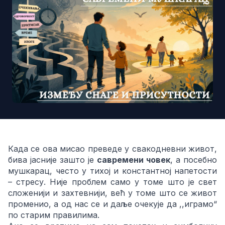
Када се ова мисао преведе у свакодневни живот,
бива јасније зашто је
савремени човек
, а посебно
мушкарац, често у тихој и константној напетости
– стресу. Није проблем само у томе што је свет
сложенији и захтевнији, већ у томе што се живот
променио, а од нас се и даље очекује да ,,играмо“
по старим правилима.