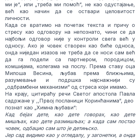
ми је“, или „треба ми помоћ“, не као одустајање,
већ као начин да се оствари целовитост
личности.
Када се вратимо на почетак текста и причу о
стресу као одговору на непознато, чини се да
најбољи одговор није у контроли свега већ у
односу. Ако је човек створен као биће односа,
онда ниједан изазов не треба да се носи сам већ
да га подели са партнером, породицом,
комшијама, колегама на послу. Према ставу оца
Милоша Весина, љубав према ближњима,
разумевање и подршка најснажнији су
„одбрамбени механизми“ од стреса који имамо.
На крају, цитираћу речи Светог апостола Павла
садржане у ,,Првој посланици Коринћанима“, део
познат као „Химна љубави“:
Кад бејах дете, као дете говорах, као дете
мишљах, као дете размишљах; а када сам постао
човек, одбацио сам што је детињско.
Јер сад видимо као у огледалу, у загонетки, а онда