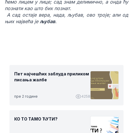
ћемо лицем у лице; сад знам делимично, а онда ћу
познати као што бих познат.
А сад остаје вера, нада, љубав, ово троје; али од
њих највећа је
љубав
.
Пет најчешћих заблуда приликом
писања жалбе
пре 2 године
4258
КО ТО ТАМО ЋУТИ?