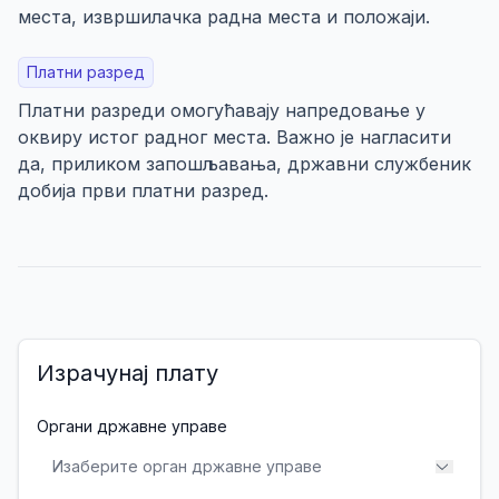
места, извршилачка радна места и положаји.
Платни разред
Платни разреди омогућавају напредовање у
оквиру истог радног места. Важно је нагласити
да, приликом запошљавања, државни службеник
добија први платни разред.
Израчунај плату
Органи државне управе