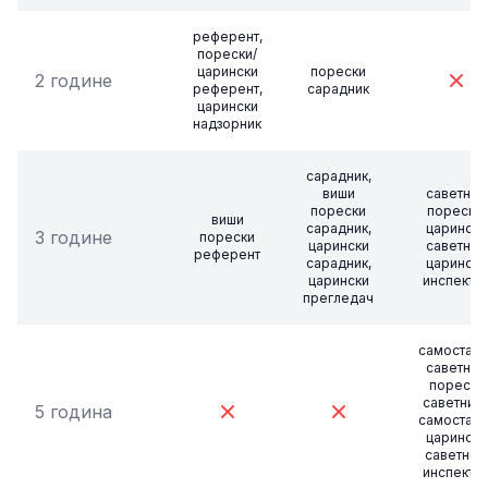
референт,
порески/
царински
порески
2 године
референт,
сарадник
царински
надзорник
сарадник,
виши
саветник,
порески
порески/
виши
сарадник,
царински
3 године
порески
царински
саветник,
референт
сарадник,
царински
царински
инспекто
прегледач
самосталн
саветник,
порески
саветник I
5 година
самосталн
царински
саветник/
инспекто