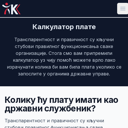
Op
Калкулатор плате
Транспарентност и правичност су кључни
стубови правилног функционисања сваке
организације. Стога смо вам припремили
калкулатор уз чију помоћ можете врло лако
израчунати колика би вам била плата уколико се
запослите у органима државне управе.
Колику ћу плату имати као
државни службеник?
Транспарентност и правичност су кључни
стубови правилног функционисања сваке