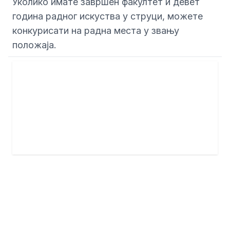
Уколико имате завршен факултет и девет
година радног искуства у струци, можете
конкурисати на радна места у звању
положаја.
Прва група положаја
Друга група положаја
положаја
Трећа група положаја
Четврта група
Пета група положаја