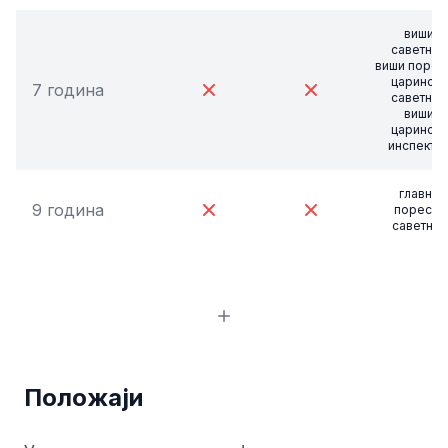
виши
саветник,
виши порес
царински
7 година
саветник,
виши
царински
инспекто
главни
9 година
порески
саветник
Положаји