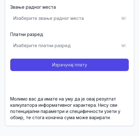
Звање радног места
Платни разред
Израчунај плату
Молимо вас да имате на уму да је овај резултат
калкулатора информативног карактера. Нису сви
потенцијални параметри и специфичности узети у
обзир, те стога коначна сума може варирати.