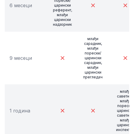
порески/
6 месеци
царински
референт,
млађи
царински
надзорник
млађи
сарадник,
млађи
порески/
9 месеци
царински
сарадник,
млађи
царински
прегледач
млађи
саветник,
млађи
порески/
1 година
царински
саветник,
млађи
царински
инспекто