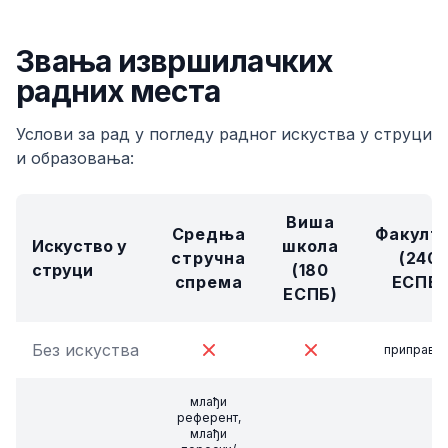
Звања извршилачких
радних места
Услови за рад у погледу радног искуства у струци
и образовања:
Виша
Средња
Факулт
Искуство у
школа
стручна
(240
струци
(180
спрема
ЕСПБ)
ЕСПБ)
Без искуства
приправни
млађи
референт,
млађи