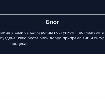
Блог
умице у вези са конкурсним поступком, тестирањем 
поуздане, како бисте били добро припремљени и сигур
процеса.