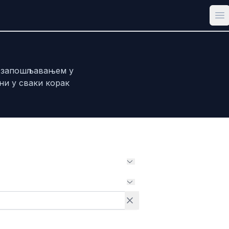
Op
и запошљавањем у
ни у сваки корак