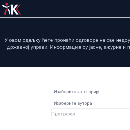
У овом одељку ћете пронаћи одговоре на све недо
државној управи. Информације су јасне, ажурне и 