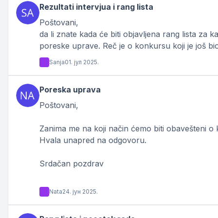
Rezultati intervjua i rang lista
Poštovani,
da li znate kada će biti objavljena rang lista za 
poreske uprave. Reč je o konkursu koji je još bi
Sanja
01. јул 2025.
Poreska uprava
Poštovani,
Zanima me na koji način ćemo biti obavešteni o k
Hvala unapred na odgovoru.
Srdačan pozdrav
Nata
24. јун 2025.