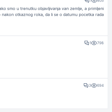
1
805
ko smo u trenutku objavljivanja van zemlje, a primljeni
 nakon otkaznog roka, da li se o datumu pocetka rada
1
798
3
694