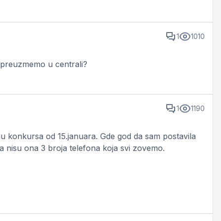
1
1010
no preuzmemo u centrali?
1
1190
odu konkursa od 15.januara. Gde god da sam postavila
a nisu ona 3 broja telefona koja svi zovemo.