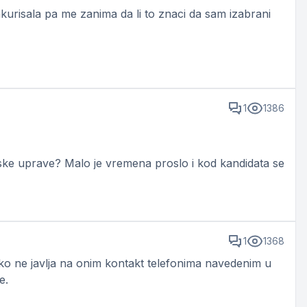
risala pa me zanima da li to znaci da sam izabrani
1
1386
ke uprave? Malo je vremena proslo i kod kandidata se
1
1368
ko ne javlja na onim kontakt telefonima navedenim u
ešenje.