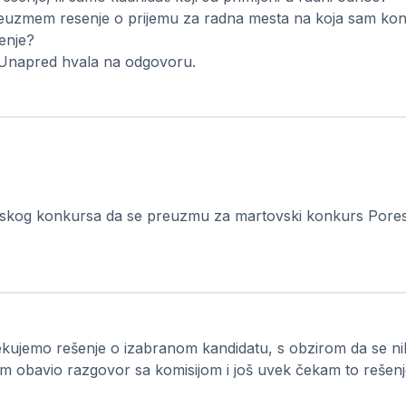
euzmem resenje o prijemu za radna mesta na koja sam konku
enje?
. Unapred hvala na odgovoru.
uarskog konkursa da se preuzmu za martovski konkurs Pores
kujemo rešenje o izabranom kandidatu, s obzirom da se ni
prijavi? Prošlo je više od mesec dana od kada sam obavio razgovor sa komisijom i još uvek čekam to r