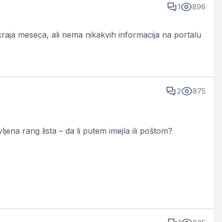
1
896
o kraja meseca, ali nema nikakvih informacija na portalu
2
875
na rang lista – da li putem imejla ili poštom?