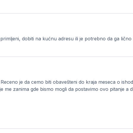
rimljeni, dobiti na kućnu adresu ili je potrebno da ga lič
at. Receno je da cemo biti obavešteni do kraja meseca o ish
odje me zanima gde bismo mogli da postavimo ovo pitanje a d