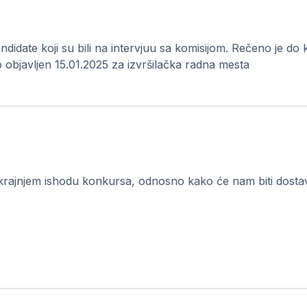
kandidate koji su bili na intervjuu sa komisijom. Rečeno je d
o objavljen 15.01.2025 za izvršilačka radna mesta
rajnjem ishodu konkursa, odnosno kako će nam biti dostavlje