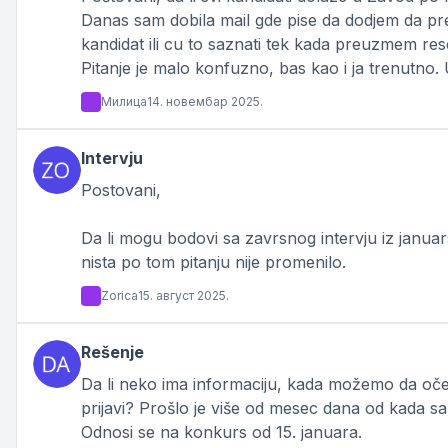
Danas sam dobila mail gde pise da dodjem da pr
kandidat ili cu to saznati tek kada preuzmem res
Pitanje je malo konfuzno, bas kao i ja trenutno
Милица
14. новембар 2025.
Intervju
Postovani,
Da li mogu bodovi sa zavrsnog intervju iz jan
nista po tom pitanju nije promenilo.
Zorica
15. август 2025.
Rešenje
Da li neko ima informaciju, kada možemo da oče
Odnosi se na konkurs od 15. januara.