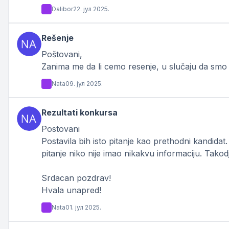
Dalibor
22. јул 2025.
Rešenje
Poštovani,
Zanima me da li cemo resenje, u slučaju da smo p
Nata
09. јул 2025.
Rezultati konkursa
Postovani
Postavila bih isto pitanje kao prethodni kandid
pitanje niko nije imao nikakvu informaciju. Tak
Srdacan pozdrav!
Hvala unapred!
Nata
01. јул 2025.