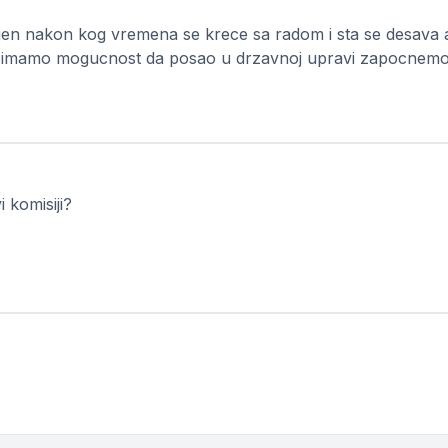
mljen nakon kog vremena se krece sa radom i sta se desava a
 li imamo mogucnost da posao u drzavnoj upravi zapocnemo
 komisiji?