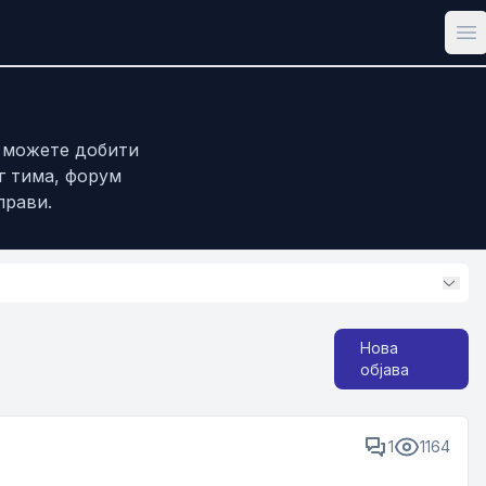
Op
е можете добити
г тима, форум
прави.
Нова
објава
1
1164