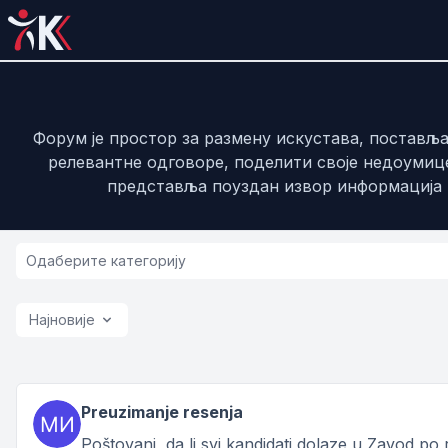
Форум је простор за размену искустава, постав
релевантне одговоре, поделити своје недоумице
представља поуздан извор информација и
Најновије
Preuzimanje resenja
Poštovani, da li svi kandidati dolaze u Zavod po r