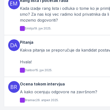
Rang lista i pocetak rada
Kada izadje rang lista i odluka o tome ko je pri
smo? Za nas koji vec radimo kod privatnika da
mozemo dogovoriti?
Emilija
19. јун 2025.
Pitanja
Kakva pitanja se preporučuje da kandidat postavi
Hvala!
Dalibor
15. јун 2025.
Ocena tokom intervjua
A kako ocenjuju odgovore na završnom?
Brainiac
26. април 2025.