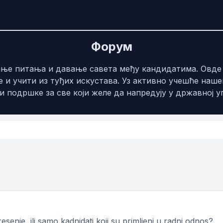
Форум
љање питања и давање савета међу кандидатима. Овд
 и учити из туђих искустава. Уз активно учешће наше
 подршке за све који желе да напредују у државној у
esenje, ili samo kadnidati koji su primljeni u radni odnos?