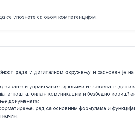
да се упознате са овом компетенцијом.
ност рада у дигиталном окружењу и заснован је на
 креирање и управљање фајловима и основна подеша
ја, е-пошта, онлајн комуникација и безбедно коришће
ње докумената;
 форматирање, рад са основним формулама и функција
 начин: