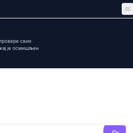
Op
провере свих
жај је осмишљен