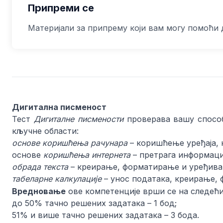
Припреми се
Материјали за припрему који вам могу помоћи 
Дигитална писменост
Тест
Дигиталне писмености
проверава вашу способ
кључне области:
основе коришћења рачунара
– коришћење уређаја,
основе
коришћења интернета
– претрага информаци
обрада текста
– креирање, форматирање и уређива
табеларне калкулације
– унос података, креирање,
Вредновање
ове компетенције врши се на следећи
до 50% тачно решених задатака – 1 бод;
51% и више тачно решених задатака – 3 бода.