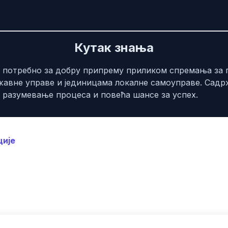
Кутак знања
е потребно за добру припрему приликом спремања за 
жавне управе и јединицама локалне самоуправе. Садр
е разумевање процеса и повећа шансе за успех.
ције