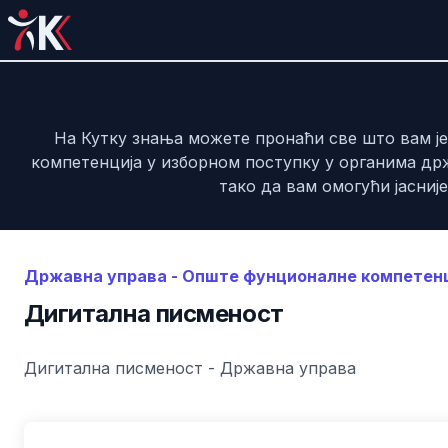
На Кутку знања можете пронаћи све што вам ј
компетенција у изборном поступку у органима др
тако да вам омогући јасниј
Државна управа
-
Опште фунционалне компетен
Дигитална писменост
Дигитална писменост - Државна управа