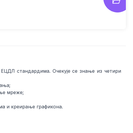
 ЕЦДЛ стандардима. Очекује се знање из четири
вања;
ње мреже;
ма и креирање графикона.