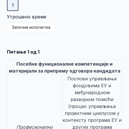
1
Утрошено време
Започни испочетка
Питање 1 од 1
Посебне функционалне компетенције и
материјали за припрему одговора кандидата
Послови управљања
фондовима ЕУ и
међународном
развојном помоћи
(процес управљања
пројектним циклусом у
контексту програма ЕУ и
Професионално
других програма