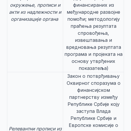
окружење, прописи и
финансираних из
акти из надлежности и
међународне развојне
организације органа
помоћи; методологију
праћења резултата
спровођења,
извештавања и
вредновања резултата
програма и пројеката на
основу утврђених
показатеља)
Закон о потврђивању
Оквирног споразума о
финансијском
партнерству између
Републике Србије коју
заступа Влада
Републике Србије и
Европске комисије о
Релевантни прописи из