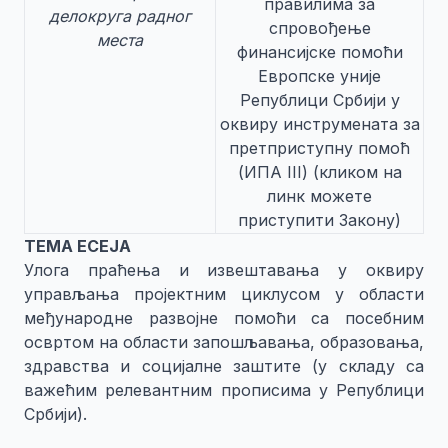
правилима за
делокруга радног
спровођење
места
финансијске помоћи
Европске уније
Републици Србији у
оквиру инструмената за
претприступну помоћ
(ИПА III)
(кликом на
линк можете
приступити Закону)
ТЕМА ЕСЕЈА
Улога праћења и извештавања у оквиру
управљања пројектним циклусом у области
међународне развојне помоћи са посебним
освртом на области запошљавања, образовања,
здравства и социјалне заштите (у складу са
важећим релевантним прописима у Републици
Србији).