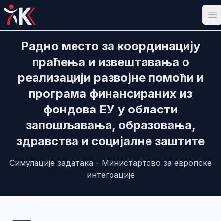
Op
Радно место за координацију
праћења и извештавања о
реализацији развојне помоћи и
програма финансираних из
фондова ЕУ у области
запошљавања, образовања,
здравства и социјалне заштите
Симулације задатака - Министартсво за европске
интеграције