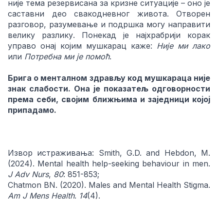
није тема резервисана за кризне ситуације – оно је
саставни део свакодневног живота. Отворен
разговор, разумевање и подршка могу направити
велику разлику. Понекад је најхрабрији корак
управо онај којим мушкарац каже:
Није ми лако
или
Потребна ми је помоћ
.
Брига о менталном здрављу код мушкараца није
знак слабости. Она је показатељ одговорности
према себи, својим ближњима и заједници којој
припадамо.
Извор истраживања: Smith, G.D. and Hebdon, M.
(2024). Mental health help-seeking behaviour in men.
J Adv Nurs
,
80
: 851-853;
Chatmon BN. (2020). Males and Mental Health Stigma.
Am J Mens Health
.
14
(4).