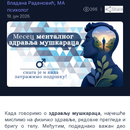
Владана Раденовић, МА
266
Share
психолог
share
19. јун 2026.
Када говоримо о
здрављу мушкараца
, најчешће
мислимо на
физичко
здравље, редовне прегледе и
бригу о телу. Међутим, под‌једнако важан део