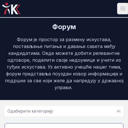
Op
Форум
Форум је простор за размену искустава,
постављање питања и давање савета међу
кандидатима. Овде можете добити релевантне
одговоре, поделити своје недоумице и учити из
туђих искустава. Уз активно учешће нашег тима,
форум представља поуздан извор информација и
подршке за све који желе да напредују у државној
управи.