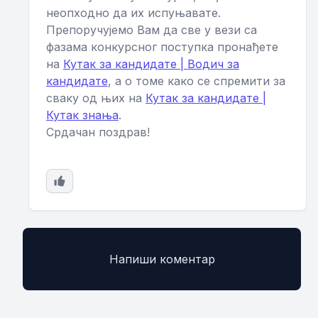
неопходно да их испуњавате.
Препоручујемо Вам да све у вези са
фазама конкурсног поступка пронађете
на
Кутак за кандидате | Водич за
кандидате
, а о томе како се спремити за
сваку од њих на
Кутак за кандидате |
Кутак знања
.
Срдачан поздрав!
Напиши коментар