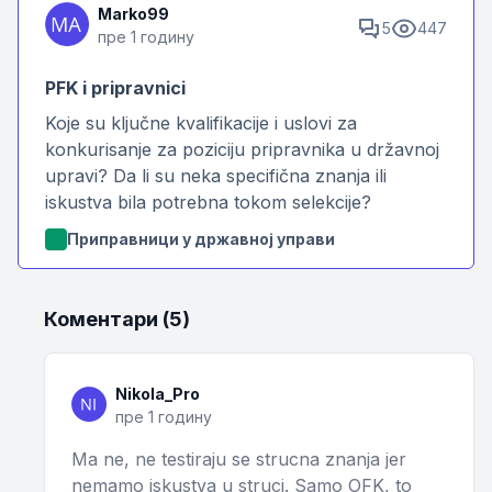
Marko99
5
447
пре 1 годину
PFK i pripravnici
Koje su ključne kvalifikacije i uslovi za
konkurisanje za poziciju pripravnika u državnoj
upravi? Da li su neka specifična znanja ili
iskustva bila potrebna tokom selekcije?
Приправници у државној управи
Коментари (5)
Nikola_Pro
пре 1 годину
Ma ne, ne testiraju se strucna znanja jer
nemamo iskustva u struci. Samo OFK, to