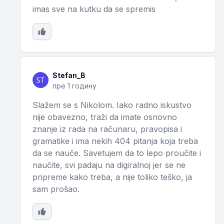
imas sve na kutku da se spremis
Stefan_B
пре 1 годину
Slažem se s Nikolom. Iako radno iskustvo
nije obavezno, traži da imate osnovno
znanje iz rada na računaru, pravopisa i
gramatike i ima nekih 404 pitanja koja treba
da se nauče. Savetujem da to lepo proučite i
naučite, svi padaju na digiralnoj jer se ne
pripreme kako treba, a nije toliko teško, ja
sam prošao.