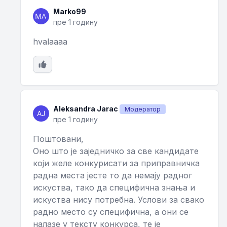
Marko99
пре 1 годину
hvalaaaa
Aleksandra Jarac
Модератор
пре 1 годину
Поштовани,
Оно што је заједничко за све кандидате
који желе конкурисати за приправничка
радна места јесте то да немају радног
искуства, тако да специфична знања и
искуства нису потребна. Услови за свако
радно место су специфична, а они се
налазе у тексту конкурса, те је