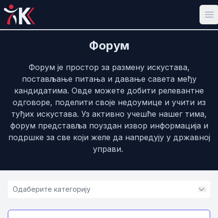
Op
Форум
Форум је простор за размену искустава,
постављање питања и давање савета међу
кандидатима. Овде можете добити релевантне
одговоре, поделити своје недоумице и учити из
туђих искустава. Уз активно учешће нашег тима,
форум представља поуздан извор информација и
подршке за све који желе да напредују у државној
управи.