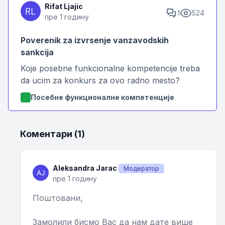
Rifat Ljajic
1
524
пре 1 годину
Poverenik za izvrsenje vanzavodskih
sankcija
Koje posebne funkcionalne kompetencije treba
da ucim za konkurs za ovo radno mesto?
Посебне функционалне компетенције
Коментари (1)
Aleksandra Jarac
Модератор
пре 1 годину
Поштовани,
Замолили бисмо Вас да нам дате више