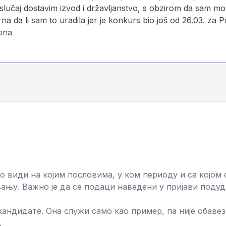
 slučaj dostavim izvod i državljanstvo, s obzirom da sam mo
na da li sam to uradila jer je konkurs bio još od 26.03. za 
ena
о види на којим пословима, у ком периоду и са којом 
њу. Важно је да се подаци наведени у пријави подуд
ндидате. Она служи само као пример, па није обавезн
.