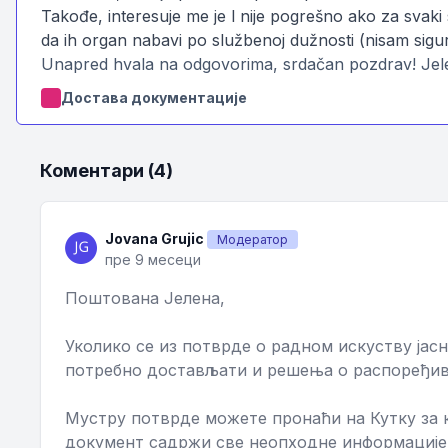
Takođe, interesuje me je l nije pogrešno ako za svaki
da ih organ nabavi po službenoj dužnosti (nisam sigur
Unapred hvala na odgovorima, srdačan pozdrav! Jel
Достава документације
Коментари (4)
Jovana Grujic
Модератор
пре 9 месеци
Поштована Јелена,
Уколико се из потврде о радном искуству јасн
потребно достављати и решења о распоређива
Мустру потврде можете пронаћи на Кутку за ка
документ садржи све неопходне информације