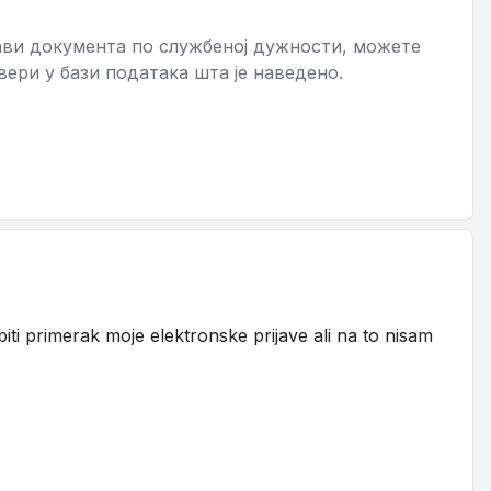
ибави документа по службеној дужности, можете
вери у бази података шта је наведено.
ti primerak moje elektronske prijave ali na to nisam