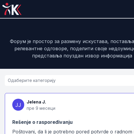
Форум је простор за размену искустава, постав
релевантне одговоре, поделити своје недоумице
представља поуздан извор информација и
Jelena J.
пре 9 месеци
Rešenje o raspoređivanju
Poštovani, da li je potrebno pored potvrde o radnom i