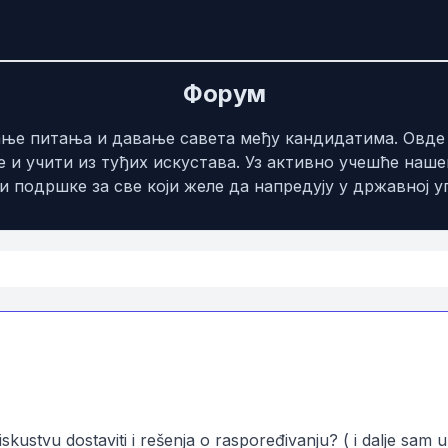
Форум
љање питања и давање савета међу кандидатима. Овд
 и учити из туђих искустава. Уз активно учешће наше
 подршке за све који желе да напредују у државној у
skustvu dostaviti i rešenja o raspoređivanju? ( i dalje sa