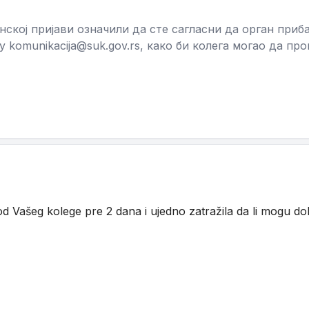
онској пријави означили да сте сагласни да орган пр
 komunikacija@suk.gov.rs, како би колега могао да про
Vašeg kolege pre 2 dana i ujedno zatražila da li mogu dobi