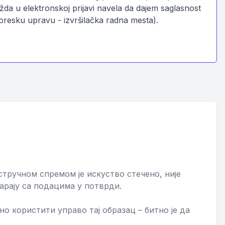
žda u elektronskoj prijavi navela da dajem saglasnost
Poresku upravu - izvršilačka radna mesta).
стручном спремом је искуство стечено, није
арају са подацима у потврди.
о користити управо тај образац – битно је да