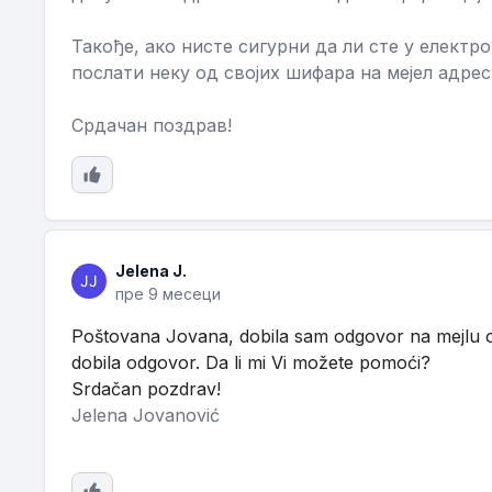
Такође, ако нисте сигурни да ли сте у електр
послати неку од својих шифара на мејел адресу
Срдачан поздрав!
Jelena J.
пре 9 месеци
Poštovana Jovana, dobila sam odgovor na mejlu od 
dobila odgovor. Da li mi Vi možete pomoći?
Srdačan pozdrav!
Jelena Jovanović