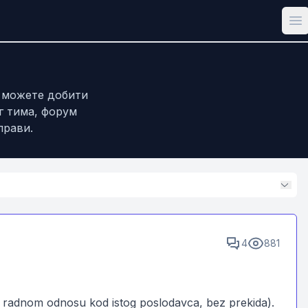
Op
е можете добити
г тима, форум
прави.
4
881
m u radnom odnosu kod istog poslodavca, bez prekida).